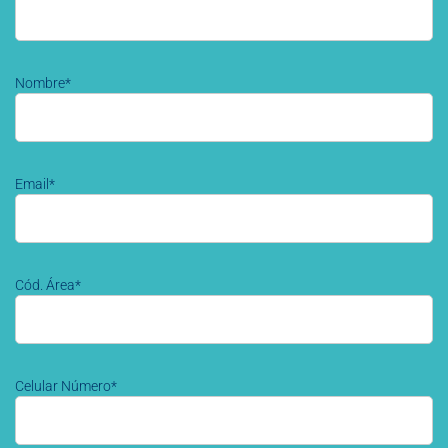
Nombre*
Email*
Cód. Área*
Celular Número*